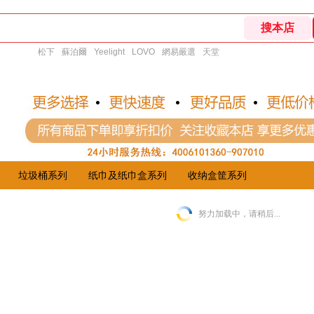
松下
蘇泊爾
Yeelight
LOVO
網易嚴選
天堂
垃圾桶系列
纸巾及纸巾盒系列
收纳盒筐系列
努力加载中，请稍后...